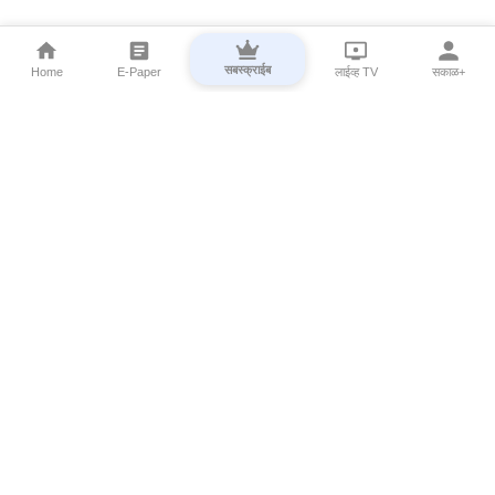
सबस्क्राईब
Home
E-Paper
लाईव्ह TV
सकाळ+
⌄
Marathi News
⌄
About Esakal
⌄
Digital Products