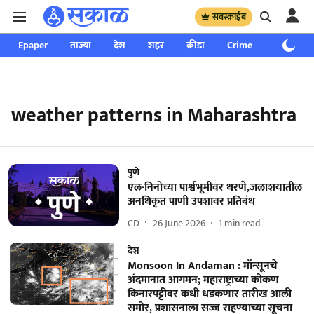
सबस्क्राईब
Epaper
ताज्या
देश
शहर
क्रीडा
Crime
साप्ताहिक
weather patterns in Maharashtra
पुणे
एल-निनोच्या पार्श्वभूमीवर धरणे,जलाशयातील
अनधिकृत पाणी उपशावर प्रतिबंध
CD
26 June 2026
1
min read
देश
Monsoon In Andaman : मॉन्सूनचे
अंदमानात आगमन; महाराष्ट्राच्या कोकण
किनारपट्टीवर कधी धडकणार तारीख आली
समोर, प्रशासनाला सज्ज राहण्याच्या सूचना