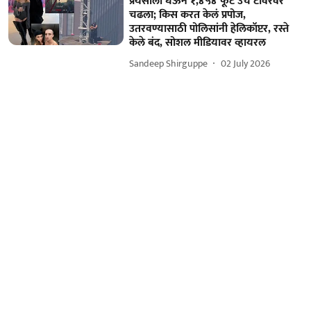
प्रेयसीला घेऊन १,४५४ फूट उंच टॉवरवर
चढला; किस करत केलं प्रपोज,
उतरवण्यासाठी पोलिसांनी हेलिकॉप्टर, रस्ते
केले बंद, सोशल मीडियावर व्हायरल
Sandeep Shirguppe
02 July 2026