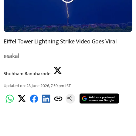
Eiffel Tower Lightning Strike Video Goes Viral
esakal
Shubham Banubakode
Updated on
:
28 June 2026, 7:59 pm
IST
Add as a preferred
source on Google