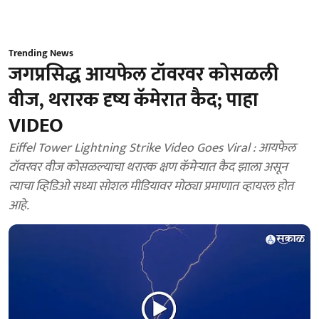
Trending News
जगप्रसिद्ध आयफेल टॉवरवर कोसळली
वीज, थरारक दृष्य कॅमेरात कैद; पाहा
VIDEO
Eiffel Tower Lightning Strike Video Goes Viral : आयफेल
टॉवरवर वीज कोसळल्याचा थरारक क्षण कॅमेऱ्यात कैद झाला असून
त्याचा व्हिडिओ सध्या सोशल मीडियावर मोठ्या प्रमाणात व्हायरल होत
आहे.