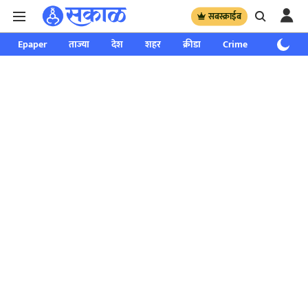
सबस्क्राईब
Epaper
ताज्या
देश
शहर
क्रीडा
Crime
साप्ताहिक