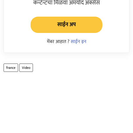
कन्टेन्टचा मिळवा अमर्याद ॲक्सेस
साईन अप
मेंबर आहात ?
साईन इन
france
Video