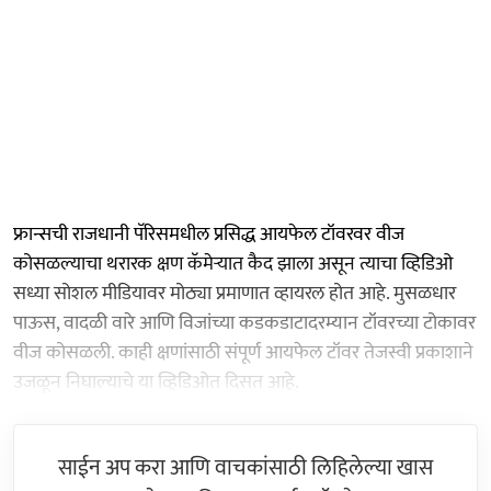
फ्रान्सची राजधानी पॅरिसमधील प्रसिद्ध आयफेल टॉवरवर वीज
कोसळल्याचा थरारक क्षण कॅमेऱ्यात कैद झाला असून त्याचा व्हिडिओ
सध्या सोशल मीडियावर मोठ्या प्रमाणात व्हायरल होत आहे. मुसळधार
पाऊस, वादळी वारे आणि विजांच्या कडकडाटादरम्यान टॉवरच्या टोकावर
वीज कोसळली. काही क्षणांसाठी संपूर्ण आयफेल टॉवर तेजस्वी प्रकाशाने
उजळून निघाल्याचे या व्हिडिओत दिसत आहे.
साईन अप करा आणि वाचकांसाठी लिहिलेल्या खास