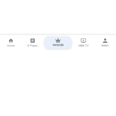
सबस्क्राईब
Home
E-Paper
लाईव्ह TV
सकाळ+
⌄
Marathi News
⌄
About Esakal