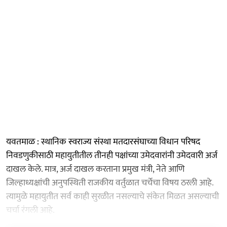
यवतमाळ : स्थानिक स्वराज्य संस्था मतदारसंघाच्या विधान परिषद
निवडणुकीसाठी महायुतीतील तीनही पक्षांच्या उमेदवारांनी उमेदवारी अर्ज
दाखल केले. मात्र, अर्ज दाखल करताना प्रमुख मंत्री, नेते आणि
जिल्हाध्यक्षांची अनुपस्थिती राजकीय वर्तुळात चर्चेचा विषय ठरली आहे.
त्यामुळे महायुतीत सर्व काही सुरळीत नसल्याचे संकेत मिळत असल्याची
चर्चा रंगली आहे.