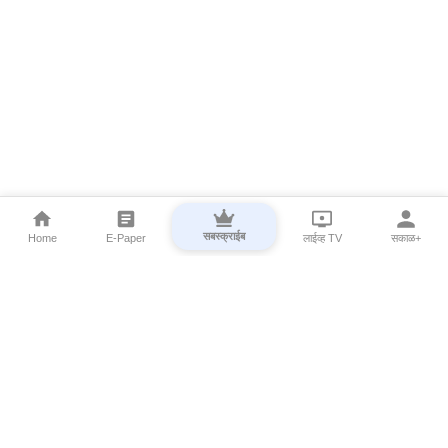
सबस्क्राईब
Home
E-Paper
लाईव्ह TV
सकाळ+
⌄
Marathi News