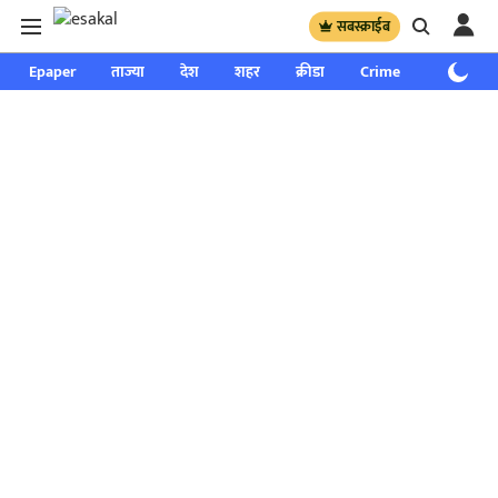
सबस्क्राईब
Epaper
ताज्या
देश
शहर
क्रीडा
Crime
साप्ताहिक