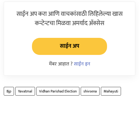
साईन अप करा आणि वाचकांसाठी लिहिलेल्या खास
कन्टेन्टचा मिळवा अमर्याद ॲक्सेस
साईन अप
मेंबर आहात ?
साईन इन
Bjp
Yavatmal
Vidhan Parishad Election
shivsena
Mahayuti