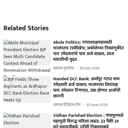
Related Stories
Akole Politics: नगराध्यक्षपदासाठी
भाजपतच रस्सीखेच; अकोलेच्या निवडणुकीत
चार उमेदवारांचे पाच अर्ज दाखल, आज
माघारीची मुदत
सकाळ वृत्तसेवा
28 July 2026
Nanded DCC Bank: अर्धापूर गटात पाच
उमेदवारी अर्ज दाखल; भाजपच्या तिघांसह
पाच उमेदवार रिंगणात, उद्या हाेणार अर्जांची
छाननी
सकाळ डिजिटल टीम
30 June 2026
Vidhan Parishad Election : गंगापूरमध्ये
महायुती विरुद्ध मविआ लढत; ३३ पैकी ३१
मते महायुतीकडे, तरीही निकालाकडे