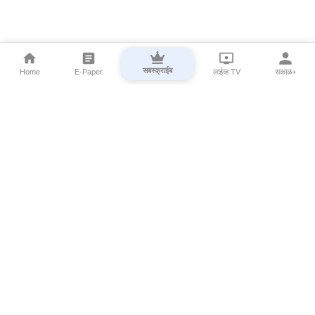
सबस्क्राईब
Home
E-Paper
लाईव्ह TV
सकाळ+
⌄
Marathi News
⌄
About Esakal
⌄
Digital Products
⌄
Sakal Programs