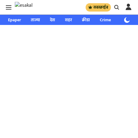
सबस्क्राईब
Epaper
ताज्या
देश
शहर
क्रीडा
Crime
साप्ताहिक