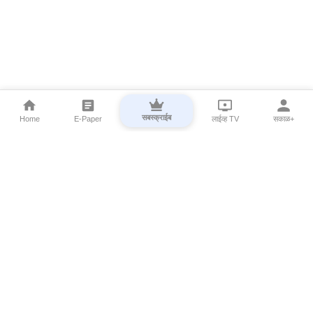
सबस्क्राईब
Home
E-Paper
लाईव्ह TV
सकाळ+
⌄
Marathi News