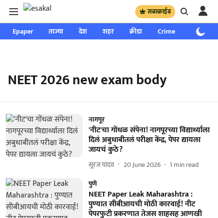
सबस्क्राईब
Epaper
ताज्या
देश
शहर
क्रीडा
Crime
साप्ताहिक
NEET 2026 new exam body
नागपूर
'नीट'चा गोंधळ संपेना! नागपूरच्या विद्यार्थ्याला
दिलं अबुधाबीतलं परीक्षा केंद्र, पेपर द्यायला
जायचं कुठे?
सूरज यादव
20 June 2026
1
min read
पुणे
NEET Paper Leak Maharashtra :
पुण्यात सीबीआयची मोठी कारवाई! नीट
पेपरफुटी प्रकरणात तेजस शाहसह आणखी