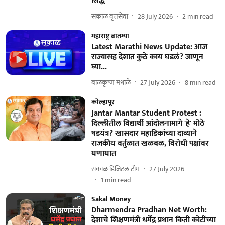
सिद्ध
सकाळ वृत्तसेवा
28 July 2026
2
min read
महाराष्ट्र बातम्या
Latest Marathi News Update: आज
राज्यासह देशात कुठे काय घडलं? जाणून
घ्या...
बाळकृष्ण मधाळे
27 July 2026
8
min read
कोल्हापूर
Jantar Mantar Student Protest :
दिल्लीतील विद्यार्थी आंदोलनामागे 'हे' मोठे
षडयंत्र? खासदार महाडिकांच्या दाव्याने
राजकीय वर्तुळात खळबळ, विरोधी पक्षांवर
घणाघात
सकाळ डिजिटल टीम
27 July 2026
1
min read
Sakal Money
Dharmendra Pradhan Net Worth:
देशाचे शिक्षणमंत्री धर्मेंद्र प्रधान किती कोटींच्या