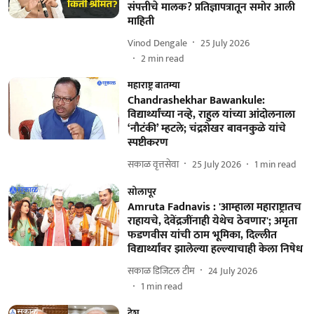
संपत्तीचे मालक? प्रतिज्ञापत्रातून समोर आली
माहिती
Vinod Dengale
25 July 2026
2
min read
महाराष्ट्र बातम्या
Chandrashekhar Bawankule:
विद्यार्थ्यांच्या नव्हे, राहुल यांच्या आंदोलनाला
‘नौटंकी’ म्हटले; चंद्रशेखर बावनकुळे यांचे
स्पष्टीकरण
सकाळ वृत्तसेवा
25 July 2026
1
min read
सोलापूर
Amruta Fadnavis : 'आम्हाला महाराष्ट्रातच
राहायचे, देवेंद्रजींनाही येथेच ठेवणार'; अमृता
फडणवीस यांची ठाम भूमिका, दिल्लीत
विद्यार्थ्यांवर झालेल्या हल्ल्याचाही केला निषेध
सकाळ डिजिटल टीम
24 July 2026
1
min read
देश