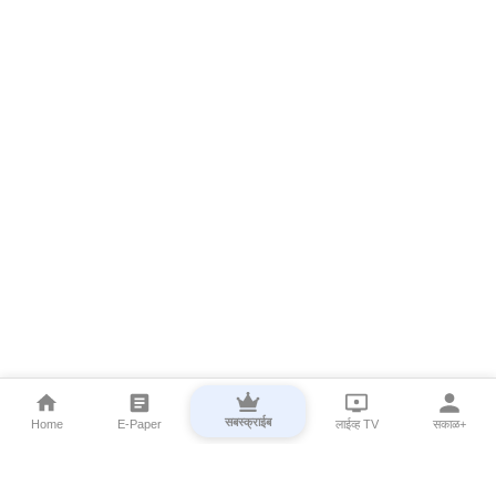
सबस्क्राईब
Home
E-Paper
लाईव्ह TV
सकाळ+