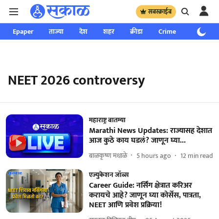
सबस्क्राईब
Epaper
ताज्या
देश
शहर
क्रीडा
Crime
साप्ताहिक
NEET 2026 controversy
महाराष्ट्र बातम्या
Marathi News Updates: राज्यासह देशात
आज कुठे काय घडलं? जाणून घ्या...
बाळकृष्ण मधाळे
5 hours ago
12
min read
एज्युकेशन जॉब्स
Career Guide: नर्सिंग क्षेत्रात करिअर
करायचे आहे? जाणून घ्या कोर्सेस, पात्रता,
NEET आणि प्रवेश प्रक्रिया!