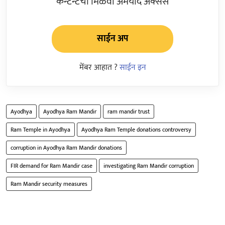
कन्टेन्टचा मिळवा अमर्याद ॲक्सेस
साईन अप
मेंबर आहात ?
साईन इन
Ayodhya
Ayodhya Ram Mandir
ram mandir trust
Ram Temple in Ayodhya
Ayodhya Ram Temple donations controversy
corruption in Ayodhya Ram Mandir donations
FIR demand for Ram Mandir case
investigating Ram Mandir corruption
Ram Mandir security measures