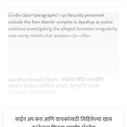
Ayodhya Temple Theft : अयोध्या मंदिर दानचोरी!
महाकुंभ काळात सर्वाधिक अपहार, मेहुण्यांनी लाटले
कोट्यवधी; मालमत्ता खरेदी
साईन अप करा आणि वाचकांसाठी लिहिलेल्या खास