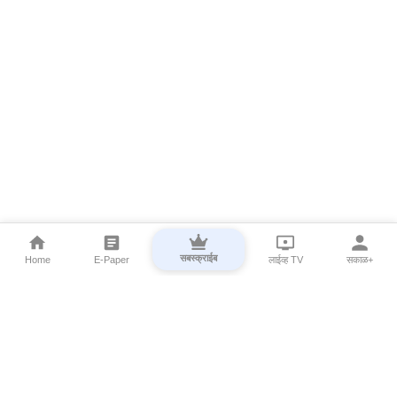
सबस्क्राईब
Home
E-Paper
लाईव्ह TV
सकाळ+