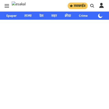
सबस्क्राईब
Epaper
ताज्या
देश
शहर
क्रीडा
Crime
साप्ताहिक