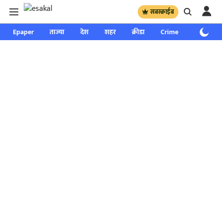
सबस्क्राईब
Epaper
ताज्या
देश
शहर
क्रीडा
Crime
साप्ताहिक