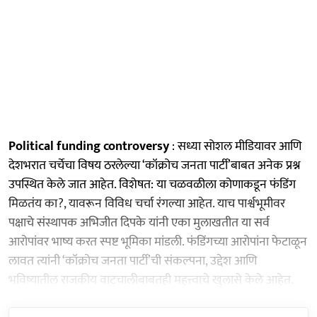
Political funding controversy
: सध्या सोशल मीडियावर आणि
देशभरात चर्चेचा विषय ठरलेल्या ‘कॉक्रोच जनता पार्टी’बाबत अनेक प्रश्न
उपस्थित केले जात आहेत. विशेषत: या चळवळीला कोणाकडून फंडिंग
मिळतंय का?, यावरून विविध चर्चा रंगल्या आहेत. याच पार्श्वभूमीवर
पक्षाचे संस्थापक अभिजीत दिपके यांनी एका मुलाखतीत या सर्व
आरोपांवर भाष्य करत स्पष्ट भूमिका मांडली. फंडिंगच्या आरोपांना फेटाळून
लावत त्यांनी ‘कॉक्रोच जनता पार्टी’ची संकल्पना, उद्देश आणि
भविष्यातील राजकीय वाटचालीबाबतही महत्त्वाचे खुलासे केले आहेत.