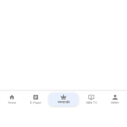
सबस्क्राईब
Home
E-Paper
लाईव्ह TV
सकाळ+