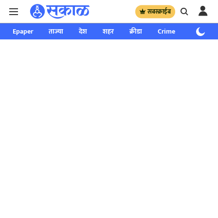
सबस्क्राईब
Epaper
ताज्या
देश
शहर
क्रीडा
Crime
साप्ताहिक