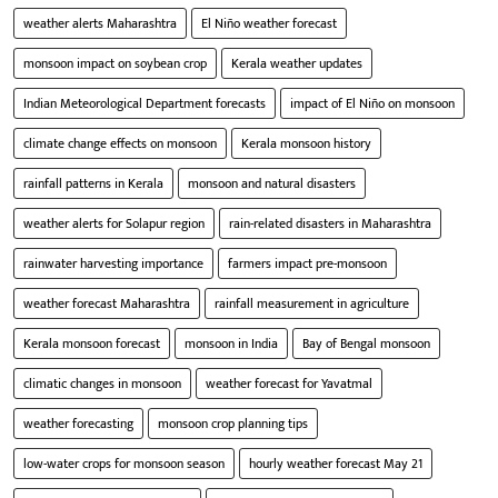
weather alerts Maharashtra
El Niño weather forecast
monsoon impact on soybean crop
Kerala weather updates
Indian Meteorological Department forecasts
impact of El Niño on monsoon
climate change effects on monsoon
Kerala monsoon history
rainfall patterns in Kerala
monsoon and natural disasters
weather alerts for Solapur region
rain-related disasters in Maharashtra
rainwater harvesting importance
farmers impact pre-monsoon
weather forecast Maharashtra
rainfall measurement in agriculture
Kerala monsoon forecast
monsoon in India
Bay of Bengal monsoon
climatic changes in monsoon
weather forecast for Yavatmal
weather forecasting
monsoon crop planning tips
low-water crops for monsoon season
hourly weather forecast May 21