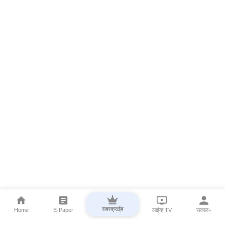
सबस्क्राईब
Home
E-Paper
लाईव्ह TV
सकाळ+