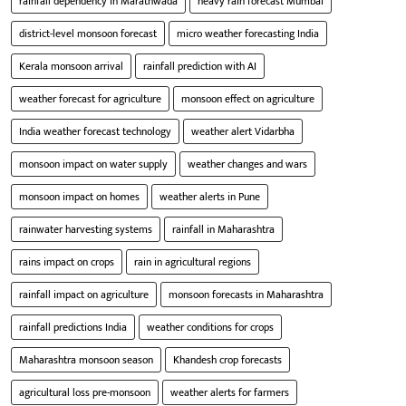
rainfall dependency in Marathwada
heavy rain forecast Mumbai
district-level monsoon forecast
micro weather forecasting India
Kerala monsoon arrival
rainfall prediction with AI
weather forecast for agriculture
monsoon effect on agriculture
India weather forecast technology
weather alert Vidarbha
monsoon impact on water supply
weather changes and wars
monsoon impact on homes
weather alerts in Pune
rainwater harvesting systems
rainfall in Maharashtra
rains impact on crops
rain in agricultural regions
rainfall impact on agriculture
monsoon forecasts in Maharashtra
rainfall predictions India
weather conditions for crops
Maharashtra monsoon season
Khandesh crop forecasts
agricultural loss pre-monsoon
weather alerts for farmers