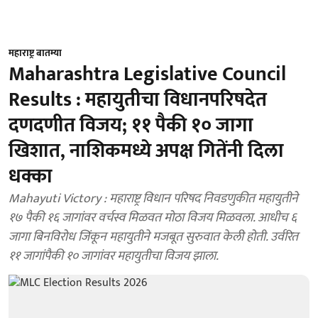
महाराष्ट्र बातम्या
Maharashtra Legislative Council
Results : महायुतीचा विधानपरिषदेत
दणदणीत विजय; ११ पैकी १० जागा
खिशात, नाशिकमध्ये अपक्ष गितेंनी दिला
धक्का
Mahayuti Victory : महाराष्ट्र विधान परिषद निवडणुकीत महायुतीने
१७ पैकी १६ जागांवर वर्चस्व मिळवत मोठा विजय मिळवला. आधीच ६
जागा बिनविरोध जिंकून महायुतीने मजबूत सुरुवात केली होती. उर्वरित
११ जागांपैकी १० जागांवर महायुतीचा विजय झाला.