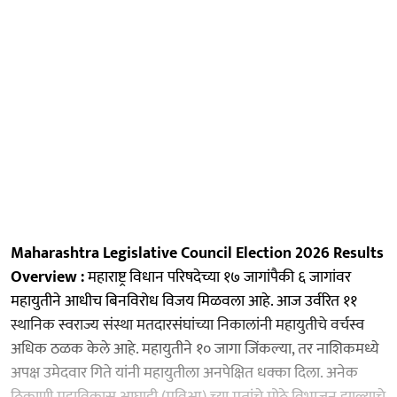
Maharashtra Legislative Council Election 2026 Results
Overview :
महाराष्ट्र विधान परिषदेच्या १७ जागांपैकी ६ जागांवर
महायुतीने आधीच बिनविरोध विजय मिळवला आहे. आज उर्वरित ११
स्थानिक स्वराज्य संस्था मतदारसंघांच्या निकालांनी महायुतीचे वर्चस्व
अधिक ठळक केले आहे. महायुतीने १० जागा जिंकल्या, तर नाशिकमध्ये
अपक्ष उमेदवार गिते यांनी महायुतीला अनपेक्षित धक्का दिला. अनेक
ठिकाणी महाविकास आघाडी (मविआ) च्या मतांचे मोठे विभाजन झाल्याचे