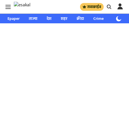
सबस्क्राईब
Epaper
ताज्या
देश
शहर
क्रीडा
Crime
साप्ताहिक