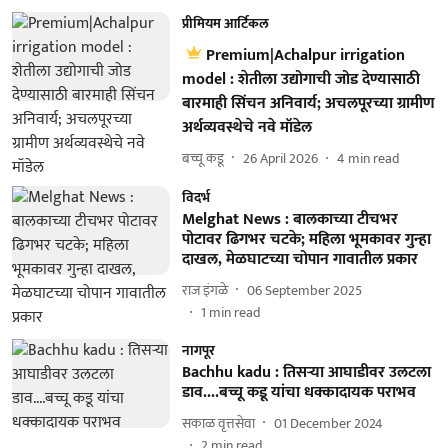
प्रीमियम आर्टिकल
Premium|Achalpur irrigation
model : शेतीला उद्योगाची जोड देण्यासाठी
बारमाही सिंचन अनिवार्य; अचलपूरच्या ग्रामीण
अर्थव्यवस्थेचे नवे मॉडेल
बच्चू कडू
26 April 2026
4
min read
विदर्भ
Melghat News : बालकाच्या टीचभर
पोटावर ढिगभर चटके; महिला भूमकावर गुन्हा
दाखल, मेळघाटच्या चोपान गावातील प्रकार
राज इंगळे
06 September 2025
1
min read
नागपूर
Bachhu kadu : तिसऱ्या आघाडीवर उलटला
डाव....बच्चू कडू यांचा धक्कादायक पराभव
सकाळ वृत्तसेवा
01 December 2024
2
min read