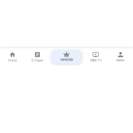
सबस्क्राईब
Home
E-Paper
लाईव्ह TV
सकाळ+
⌄
Marathi News