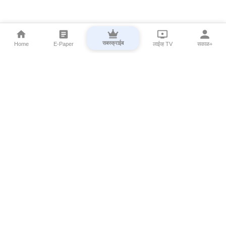
सबस्क्राईब
Home
E-Paper
लाईव्ह TV
सकाळ+
⌄
Marathi News
⌄
About Esakal
⌄
Digital Products