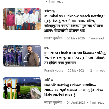
1
min read
कोल्हापूर
Mumbai vs Lucknow Match Betting :
मुंबई विरूद्ध लखनौ सामन्यावर बेटिंग,
कोल्हापुरात नगरसेविकेच्या मुलासह चौघांना
अटक; पोलिसांची लॉजवर धाड
सकाळ वृत्तसेवा
06 May 2026
1
min read
IPL
IPL 2024 Final: KKR च्या विजयावर प्रसिद्ध
रॅपरने लावला इतका मोठा सट्टा! SRH जिंकले
तर होईल तगडं नुकसान
Pranali Kodre
26 May 2024
2
min read
नाशिक
Nashik Betting Crime: आयपीएल
सामन्यावर सट्टा! एकाला अटक; गुन्हेशाखेच्या
विशेष शाखेची कारवाई
सकाळ वृत्तसेवा
04 April 2024
1
min read