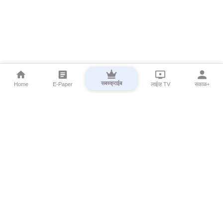
सबस्क्राईब
Home
E-Paper
लाईव्ह TV
सकाळ+
⌄
Marathi News