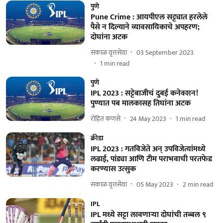
पुणे
Pune Crime : आयपीएल सट्ट्यात हरलेले
पैसे न दिल्याने व्यावसायिकाचे अपहरण;
दोघांना अटक
सकाळ वृत्तसेवा
03 September 2023
1
min read
पुणे
IPL 2023 : सट्टेबाजीचं दुबई कनेक्शन!
पुण्यात पब मालकासह तिघांना अटक
रोहित कणसे
24 May 2023
1
min read
क्रीडा
IPL 2023 : गतविजेते अन्‌ उपविजेत्यांमध्ये
लढाई, पांड्या आणि टीम पराभवाची परतफेड
करण्यास उत्सुक
सकाळ वृत्तसेवा
05 May 2023
2
min read
IPL
IPL मध्ये सट्टा लावणाऱ्या दोघांची तब्बल ९