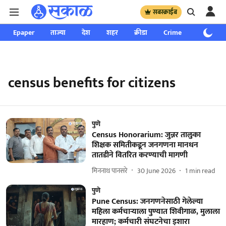
सबस्क्राईब
Epaper
ताज्या
देश
शहर
क्रीडा
Crime
साप्ताहिक
census benefits for citizens
पुणे
Census Honorarium: जुन्नर तालुका
शिक्षक समितीकडून जनगणना मानधन
तातडीने वितरित करण्याची मागणी
मिननाथ पानसरे
30 June 2026
1
min read
पुणे
Pune Census: जनगणनेसाठी गेलेल्या
महिला कर्मचाऱ्याला पुण्यात शिवीगाळ, मुलाला
मारहाण; ⁠कर्मचारी संघटनेचा इशारा