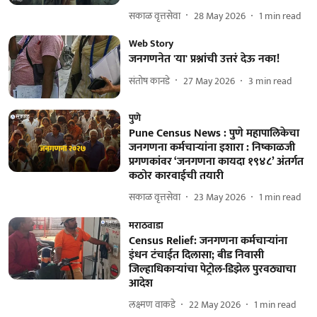
सकाळ वृत्तसेवा
28 May 2026
1
min read
Web Story
जनगणनेत 'या' प्रश्नांची उत्तरं देऊ नका!
संतोष कानडे
27 May 2026
3
min read
पुणे
Pune Census News : पुणे महापालिकेचा
जनगणना कर्मचाऱ्यांना इशारा : निष्काळजी
प्रगणकांवर ‘जनगणना कायदा १९४८’ अंतर्गत
कठोर कारवाईची तयारी
सकाळ वृत्तसेवा
23 May 2026
1
min read
मराठवाडा
Census Relief: जनगणना कर्मचाऱ्यांना
इंधन टंचाईत दिलासा; बीड निवासी
जिल्हाधिकाऱ्यांचा पेट्रोल-डिझेल पुरवठ्याचा
आदेश
लक्ष्मण वाकडे
22 May 2026
1
min read