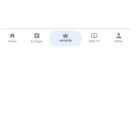
सबस्क्राईब
Home
E-Paper
लाईव्ह TV
सकाळ+
⌄
Marathi News