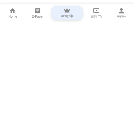
सबस्क्राईब
Home
E-Paper
लाईव्ह TV
सकाळ+
⌄
Marathi News
⌄
About Esakal
⌄
Digital Products
⌄
Sakal Programs