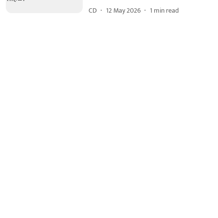
CD
12 May 2026
1
min read