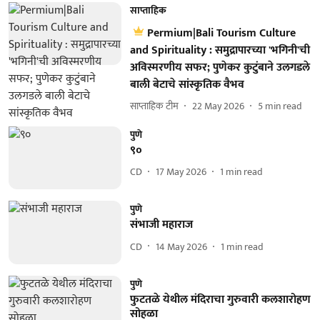
साप्ताहिक
Permium|Bali Tourism Culture
and Spirituality : समुद्रापारच्या 'भगिनी'ची
अविस्मरणीय सफर; पुणेकर कुटुंबाने उलगडले
बाली बेटाचे सांस्कृतिक वैभव
साप्ताहिक टीम
22 May 2026
5
min read
पुणे
९०
CD
17 May 2026
1
min read
पुणे
संभाजी महाराज
CD
14 May 2026
1
min read
पुणे
फुटतळे येथील मंदिराचा गुरुवारी कलशारोहण
सोहळा