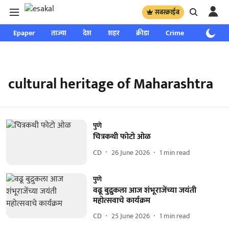
सबस्क्राईब
Epaper
ताज्या
देश
शहर
क्रीडा
Crime
साप्ताहिक
cultural heritage of Maharashtra
पुणे
चित्रकथी फोटो ओळ
CD
26 June 2026
1
min read
पुणे
वढू बुद्रुकला आज शंभूराजेंच्या जयंती
महोत्सवाचे कार्यक्रम
CD
25 June 2026
1
min read