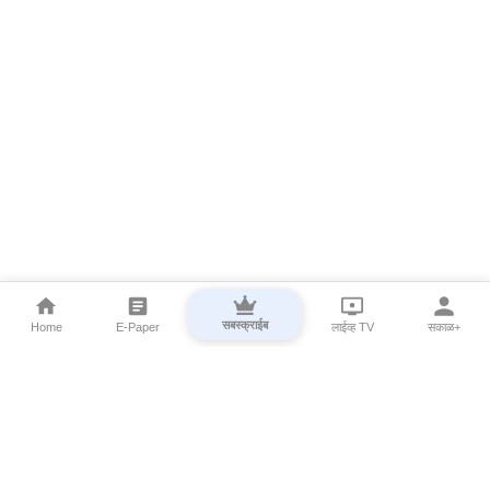
सबस्क्राईब
Home
E-Paper
लाईव्ह TV
सकाळ+