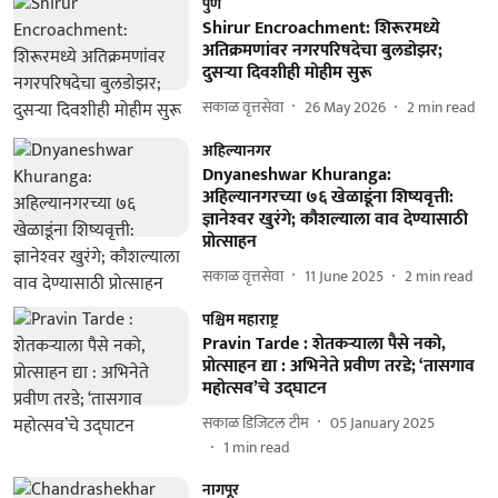
पुणे
Shirur Encroachment: शिरूरमध्ये
अतिक्रमणांवर नगरपरिषदेचा बुलडोझर;
दुसऱ्या दिवशीही मोहीम सुरू
सकाळ वृत्तसेवा
26 May 2026
2
min read
अहिल्यानगर
Dnyaneshwar Khuranga:
अहिल्यानगरच्या ७६ खेळाडूंना शिष्यवृत्ती:
ज्ञानेश्‍वर खुरंगे; कौशल्याला वाव देण्यासाठी
प्रोत्साहन
सकाळ वृत्तसेवा
11 June 2025
2
min read
पश्चिम महाराष्ट्र
Pravin Tarde : शेतकऱ्याला पैसे नको,
प्रोत्साहन द्या : अभिनेते प्रवीण तरडे; ‘तासगाव
महोत्सव’चे उद्‌घाटन
सकाळ डिजिटल टीम
05 January 2025
1
min read
नागपूर