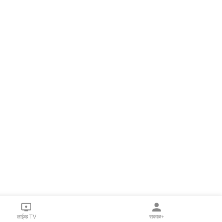
लाईव्ह TV
सकाळ+