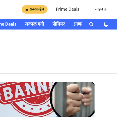
Prime Deals
साईन इन
सबस्क्राईब
me Deals
सकाळ मनी
प्रीमियर
आणखी
राशी भविष्य