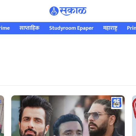
rime
साप्ताहिक
Studyroom Epaper
महाराष्ट्र
Pri