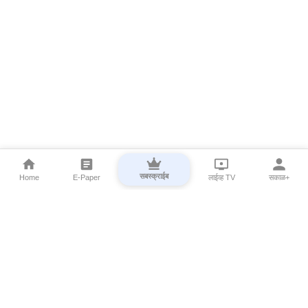
सबस्क्राईब
Home
E-Paper
लाईव्ह TV
सकाळ+