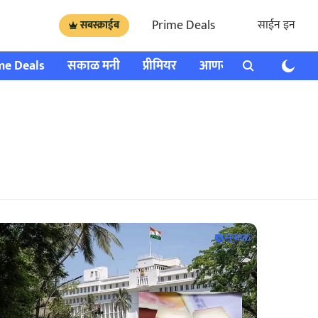
Prime Deals
साईन इन
सबस्क्राईब
me Deals
सकाळ मनी
प्रीमियर
आणखी
राशी भविष्य