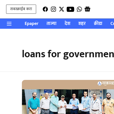
सबस्क्राईब करा
Epaper
ताज्या
देश
शहर
क्रीडा
C
loans for governme