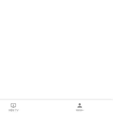
लाईव्ह TV
सकाळ+