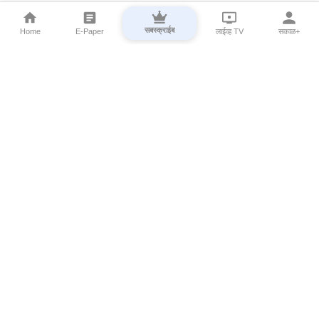
सबस्क्राईब
Home
E-Paper
लाईव्ह TV
सकाळ+
⌄
Marathi News
⌄
About Esakal
⌄
Digital Products
⌄
Sakal Programs