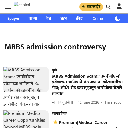
सबस्क्राईब
Epaper
ताज्या
देश
शहर
क्रीडा
Crime
साप्ताहिक
MBBS admission controversy
पुणे
MBBS Admission Scam: ‘एमबीबीएस’
प्रवेशाच्या आमिषाने ४० जणांना कोट्यवधींचा
गंडा; ऑर्थर रोड कारागृहातून आरोपीला घेतले
ताब्यात
सकाळ वृत्तसेवा
12 June 2026
1
min read
साप्ताहिक
Premium|Medical Career