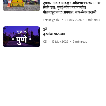
ट्रकवर मोटार आदळून अहिल्यानगरच्या माय-
लेकी ठार; मुंबई-गोवा महामार्गावर
पोलादपूरजवळ अपघात, बाप-लेक जखमी
सकाळ वृत्तसेवा
31 May 2026
1
min read
पुणे
दुःखांचा पाठलाग
CD
15 May 2026
5
min read