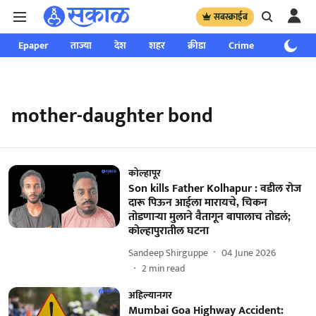
सबस्क्राईब
Epaper
ताज्या
देश
शहर
क्रीडा
Crime
साप्ताहिक
mother-daughter bond
कोल्हापूर
Son kills Father Kolhapur : वडील रोज
दारू पिऊन आईला मारायचे, चिकन
तोडणाऱ्या मुलाने वैतागून बापालाच तोडलं;
कोल्हापुरातील घटना
Sandeep Shirguppe
04 June 2026
2
min read
अहिल्यानगर
Mumbai Goa Highway Accident: