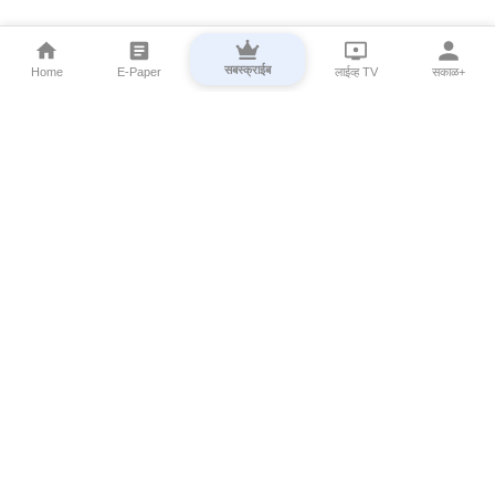
सबस्क्राईब
Home
E-Paper
लाईव्ह TV
सकाळ+
⌄
Marathi News
⌄
About Esakal
⌄
Digital Products