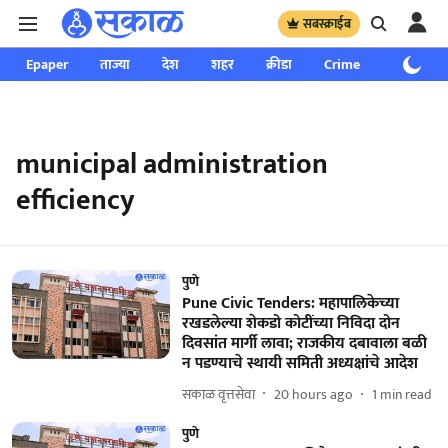
सबस्क्राईब
Epaper
ताज्या
देश
शहर
क्रीडा
Crime
साप्ताहिक
municipal administration
efficiency
पुणे
Pune Civic Tenders: महापालिकेच्या
रखडलेल्या शेकडो कोटींच्या निविदा दोन
दिवसांत मार्गी लावा; राजकीय दबावाला बळी
न पडण्याचे स्थायी समिती अध्यक्षांचे आदेश
सकाळ वृत्तसेवा
20 hours ago
1
min read
पुणे