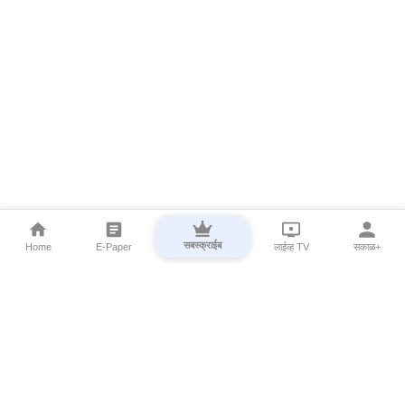
सबस्क्राईब
Home
E-Paper
लाईव्ह TV
सकाळ+