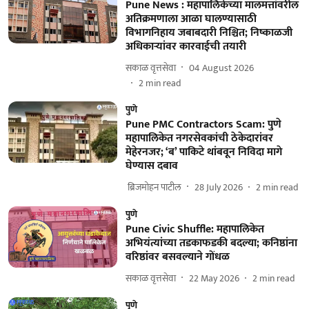
Pune News : महापालिकेच्या मालमत्तांवरील
अतिक्रमणाला आळा घालण्यासाठी
विभागनिहाय जबाबदारी निश्चित; निष्काळजी
अधिकाऱ्यांवर कारवाईची तयारी
सकाळ वृत्तसेवा
04 August 2026
2
min read
पुणे
Pune PMC Contractors Scam: पुणे
महापालिकेत नगरसेवकांची ठेकेदारांवर
मेहेरनजर; ‘ब’ पाकिटे थांबवून निविदा मागे
घेण्यास दबाव
​ ब्रिजमोहन पाटील
28 July 2026
2
min read
पुणे
Pune Civic Shuffle: महापालिकेत
अभियंत्यांच्या तडकाफडकी बदल्या; कनिष्ठांना
वरिष्ठांवर बसवल्याने गोंधळ
सकाळ वृत्तसेवा
22 May 2026
2
min read
पुणे