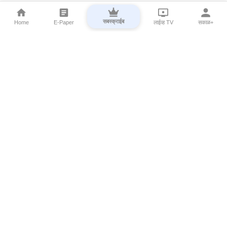
सबस्क्राईब
Home
E-Paper
लाईव्ह TV
सकाळ+
⌄
Marathi News
⌄
About Esakal
⌄
Digital Products
⌄
Sakal Programs