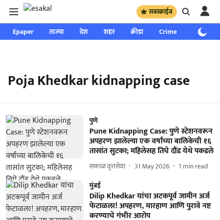
सबस्क्राईब
Epaper
ताज्या
देश
शहर
क्रीडा
Crime
साप्ताहिक
Poja Khedkar kidnapping case
पुणे
Pune Kidnapping Case: पुणे स्टेशनवरून
अपहरण झालेल्या एक वर्षांच्या बालिकेची १६
तासांत सुटका; महिलेसह तिघे दौंड येथे पकडले
सकाळ वृत्तसेवा
31 May 2026
1
min read
मुंबई
Dilip Khedkar यांचा अटकपूर्व जामीन अर्ज
फेटाळला! अपहरण, मारहाण आणि पुरावे नष्ट
करण्याचे गंभीर आरोप