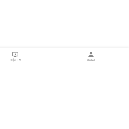
लाईव्ह TV
सकाळ+