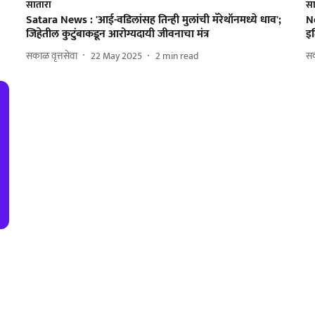
सातारा
सा
Satara News : 'आई-वडिलांसह तिन्ही मुलांची मॅरेथॉनमध्ये धाव';
Ne
जिहेतील कुटुंबाकडून आरोग्यदायी जीवनाचा मंत्र
इत
सकाळ वृत्तसेवा
22 May 2025
2
min read
स