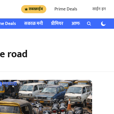
Prime Deals
साईन इन
सबस्क्राईब
me Deals
सकाळ मनी
प्रीमियर
आणखी
राशी भविष्य
e road