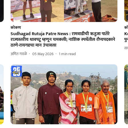
कोकण
को
Sudhagad Rutuja Patre News : रामवाडीची ऋतुजा पातेरे
Ko
राज्यस्तरीय धावपटू म्हणून चमकली; नाशिक स्पर्धेतील रौप्यपदकाने
प
ठाणे-रायगडचा मान उंचावला
सक
अमित गवळे
05 May 2026
1
min read