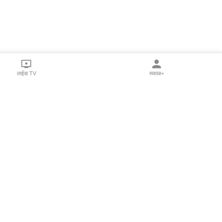
लाईव्ह TV
सकाळ+