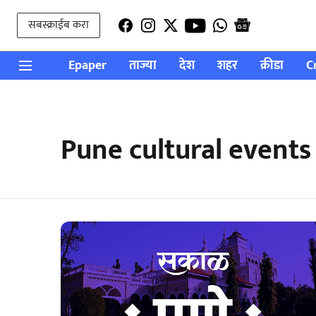
सबस्क्राईब करा
Epaper
ताज्या
देश
शहर
क्रीडा
C
Pune cultural events