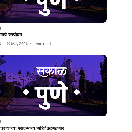
णे
चे कार्यक्रम
D
19 May 2026
1
min read
णे
वरायांच्या पराक्रमाच्य ‘गोष्टी’ उलगडणार