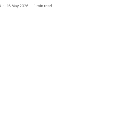
D
16 May 2026
1
min read