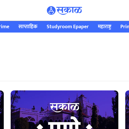
rime
साप्ताहिक
Studyroom Epaper
महाराष्ट्र
Pri