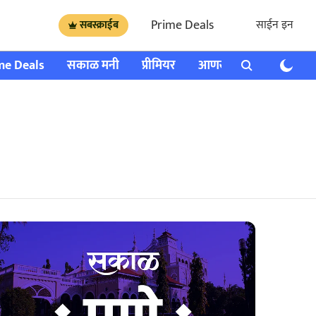
Prime Deals
साईन इन
सबस्क्राईब
me Deals
सकाळ मनी
प्रीमियर
आणखी
राशी भविष्य