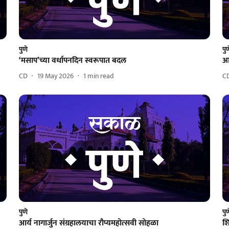
पुणे
पु
‘मसाप’च्या वर्धापनदिन स्वरूपात बदल
आज
CD
19 May 2026
1
min read
C
पुणे
पु
आर्य नागार्जुन संग्रहालयाचा रौप्यमहोत्सवी सोहळा
शि