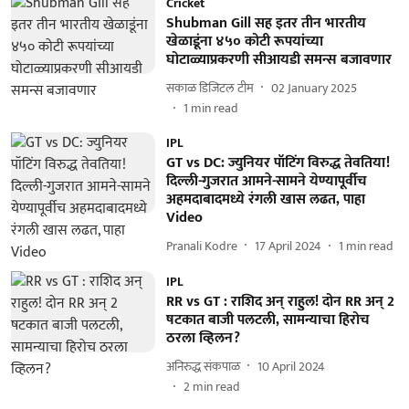
Cricket
Shubman Gill सह इतर तीन भारतीय
खेळाडूंना ४५० कोटी रूपयांच्या
घोटाळ्याप्रकरणी सीआयडी समन्स बजावणार
सकाळ डिजिटल टीम
02 January 2025
1
min read
IPL
GT vs DC: ज्युनियर पॉटिंग विरुद्ध तेवतिया!
दिल्ली-गुजरात आमने-सामने येण्यापूर्वीच
अहमदाबादमध्ये रंगली खास लढत, पाहा
Video
Pranali Kodre
17 April 2024
1
min read
IPL
RR vs GT : राशिद अन् राहुल! दोन RR अन् 2
षटकात बाजी पलटली, सामन्याचा हिरोच
ठरला व्हिलन?
अनिरुद्ध संकपाळ
10 April 2024
2
min read