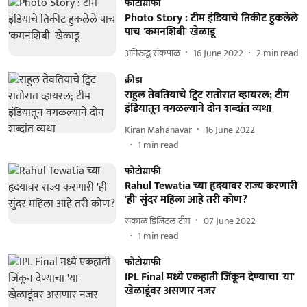
फोटोग्राफी
Photo Story : टीम इंडियाचे तिकीट हुकलेले
पाच 'कमनशिबी' खेळाडू
अनिरुद्ध संकपाळ
16 June 2022
2
min read
क्रीडा
राहुल तेवतियाचे ट्विट रातोरात व्हायरल; टीम
इंडियातून वगळल्याने दोन शब्दांत व्यथा
Kiran Mahanavar
16 June 2022
1
min read
फोटोग्राफी
Rahul Tewatia च्या हृदयावर राज्य करणारी
'ही' सुंदर महिला आहे तरी कोण?
सकाळ डिजिटल टीम
07 June 2022
1
min read
फोटोग्राफी
IPL Final मध्ये एकहाती जिंकून देण्याचा 'या'
खेळाडूंवर असणार नजर