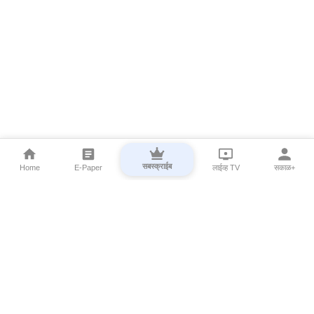
सबस्क्राईब
Home
E-Paper
लाईव्ह TV
सकाळ+