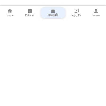
सबस्क्राईब
Home
E-Paper
लाईव्ह TV
सकाळ+
⌄
Marathi News
⌄
About Esakal
⌄
Digital Products