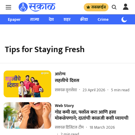
सबस्क्राईब
Epaper
ताज्या
देश
शहर
क्रीडा
Crime
साप्ताहिक
Tips for Staying Fresh
आरोग्य
सहलीचे दिवस
सकाळ वृत्तसेवा
23 April 2026
5
min read
Web Story
गोड कमी खा, फ्लॉस करा आणि हसा
मोकळेपणाने; दातांची काळजी कशी घ्यायची
सकाळ डिजिटल टीम
18 March 2026
2
min read