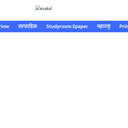
rime
साप्ताहिक
Studyroom Epaper
महाराष्ट्र
Pri