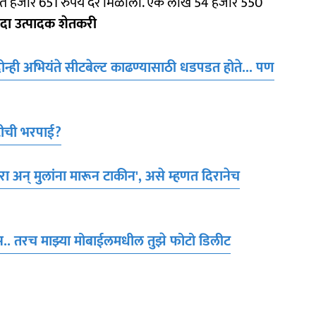
 सात हजार 651 रुपये दर मिळाला. एक लाख 54 हजार 550
दा उत्पादक शेतकरी
्ही अभियंते सीटबेल्ट काढण्यासाठी धडपडत होते... पण
ीची भरपाई?​
ा अन् मुलांना मारून टाकीन', असे म्हणत दिरानेच
. तरच माझ्या मोबाईलमधील तुझे फोटो डिलीट