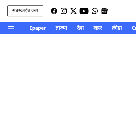
सबस्क्राईब करा
Epaper
ताज्या
देश
शहर
क्रीडा
C