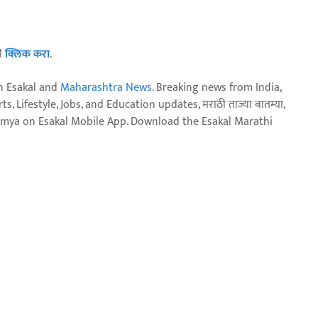
ठी
क्लिक करा
.
n Esakal and
Maharashtra News
. Breaking news from India,
, Lifestyle, Jobs, and Education updates, मराठी ताज्या बातम्या,
aja batmya on Esakal Mobile App. Download the Esakal Marathi