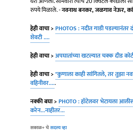
घरी आणला. सोमवारी त्याच 20 क्विंटल कांद्याला
रुपये मिळाले. -
नवनाथ बनकर, जळगाव नेऊर, कां
हेही वाचा >
PHOTOS : नदीत गाडी पडल्यानंतर दोन
शेवटी ....
हेही वाचा >
अपघातांच्या खटल्यात चक्क दीड कोट
हेही वाचा >
"कुणाला काही सांगितले, तर तुझा नवर
वहिनीवर....
.
नक्की बघा >
PHOTO : हॉटेलवर भेटायला आलीस.
करेन...नाहीतर...
सकाळ+ चे
सदस्य व्हा