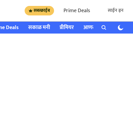
Prime Deals
साईन इन
सबस्क्राईब
me Deals
सकाळ मनी
प्रीमियर
आणखी
राशी भविष्य