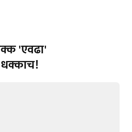
चक्क 'एवढा'
द धक्काच!