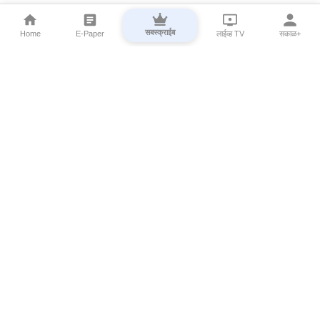
सबस्क्राईब
Home
E-Paper
लाईव्ह TV
सकाळ+
⌄
Marathi News
⌄
About Esakal
⌄
Digital Products
⌄
Sakal Programs