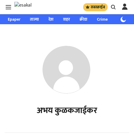
सबस्क्राईब
Epaper
ताज्या
देश
शहर
क्रीडा
Crime
साप्ताहिक
अभय कुळकजाईकर