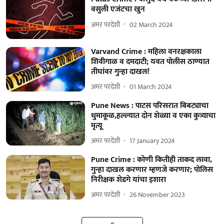
वसुली एजंटचा खुन
अमर परदेशी
02 March 2024
Varvand Crime : महिला वनरक्षकाला
शिवीगाळ व दमदाटी; यवत पोलीस ठाण्यात
तीघांवर गुन्हा दाखल!
अमर परदेशी
01 March 2024
Pune News : पाटस परिसरात बिबट्याचा
धुमाकूळ,हल्ल्यात दोन शेळ्या व एका कुत्र्याचा
मृत्यू
अमर परदेशी
17 January 2024
Pune Crime : कोणी कितीही ताकद लावा,
गुन्हा दाखल करणार म्हणजे करणार; पोलिस
निरीक्षक शेडगे यांचा इशारा
अमर परदेशी
26 November 2023