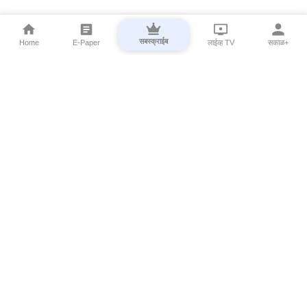
सबस्क्राईब
Home
E-Paper
लाईव्ह TV
सकाळ+
⌄
Marathi News
⌄
About Esakal
⌄
Digital Products