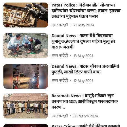
Patas Police : बिरोबावाडीत सोन्याच्या
दागिन्यांवर चोरट्यांचा डल्ला; तब्बल 'इतक्या'
लाखांचा मुद्देमाल घेऊन फरार
अमर परदेशी
23 May 2024
Daund News : पाटस येथे बिबट्याचा
धुमाकूळ,हल्ल्यात दुभत्या गाईचा मृत्यू तर
वासरू जखमी
अमर परदेशी
13 May 2024
Daund News : पाटस चौकात जलवाहिनी
फुटली, लाखो लिटर पाणी वाया
अमर परदेशी
12 May 2024
Baramati News : वासुंदे-मळेकर खुन
प्रकरणाचा छडा; आरोपीकडुन धक्कादायक
कारण...
अमर परदेशी
03 March 2024
Patas Crime : वासुंदे येथे बॅंकेच्या खासगी