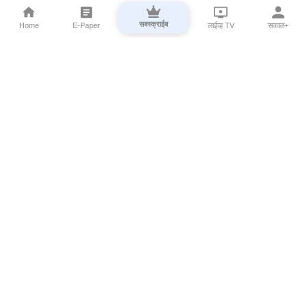
सबस्क्राईब
Home
E-Paper
लाईव्ह TV
सकाळ+
⌄
Marathi News
⌄
About Esakal
⌄
Digital Products
⌄
Sakal Programs