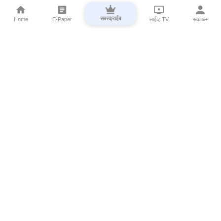
सबस्क्राईब
Home
E-Paper
लाईव्ह TV
सकाळ+
⌄
Marathi News
⌄
About Esakal
⌄
Digital Products
⌄
Sakal Programs