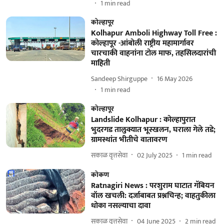
1
min read
कोल्हापूर
Kolhapur Amboli Highway Toll Free :
कोल्हापूर -आंबोली राष्ट्रीय महामार्गावर
चारचाकी वाहनांना टोल माफ, तहसिलदारांची
माहिती
Sandeep Shirguppe
16 May 2026
1
min read
कोल्हापूर
Landslide Kolhapur : कोल्हापुरात
भुदरगड तालुक्यात भूस्खलन, घराला गेले तडे;
ग्रामस्थांत भीतीचे वातावरण
सकाळ वृत्तसेवा
02 July 2025
1
min read
कोकण
Ratnagiri News : परशुराम घाटात गॅबियन
वॉल खचली: दर्जाबाबत प्रश्नचिन्ह; वाहतुकीला
धोका नसल्याचा दावा
सकाळ वृत्तसेवा
04 June 2025
2
min read