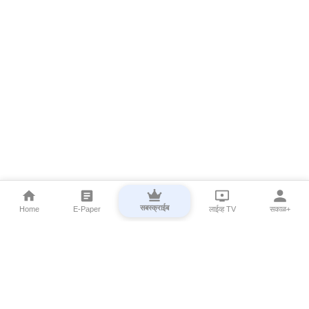
सबस्क्राईब
Home
E-Paper
लाईव्ह TV
सकाळ+