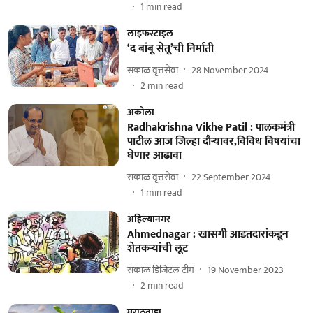
1
min read
लाइफस्टाइल
‘द बांबू सेतू’ची निर्माती
सकाळ वृत्तसेवा
28 November 2024
2
min read
अकोला
Radhakrishna Vikhe Patil : पालकमंत्री
पाटील आज जिल्हा दौऱ्यावर,विविध विषयांचा
घेणार आढावा
सकाळ वृत्तसेवा
22 September 2024
1
min read
अहिल्यानगर
Ahmednagar : खासगी आडतदारांकडून
शेतकऱ्यांची लूट
सकाळ डिजिटल टीम
19 November 2023
2
min read
मराठवाडा