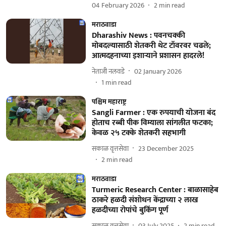
04 February 2026
2
min read
मराठवाडा
Dharashiv News : पवनचक्की
मोबदल्यासाठी शेतकरी थेट टॉवरवर चढले;
आत्मदहनाच्या इशाऱ्याने प्रशासन हादरले!
नेताजी नलवडे
02 January 2026
1
min read
पश्चिम महाराष्ट्र
Sangli Farmer : एक रुपयाची योजना बंद
होताच रब्बी पीक विम्याला सांगलीत फटका;
केवळ २५ टक्के शेतकरी सहभागी
सकाळ वृत्तसेवा
23 December 2025
2
min read
मराठवाडा
Turmeric Research Center : बाळासाहेब
ठाकरे हळदी संशोधन केंद्राच्या २ लाख
हळदीच्या रोपांचे बुकिंग पूर्ण
सकाळ वृत्तसेवा
03 July 2025
2
min read