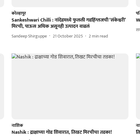
कोल्हापूर
पश्
Sankeshwari Chilli : नांदेडमध्ये फुलली गडहिंग्लजची ‘संकेश्वरी’
Wi
मिरची, पाऊस अधिक असूनही उत्पादन वाढलं
सक
Sandeep Shirguppe
21 October 2025
2
min read
नाशिक
न
Nashik : द्राक्षाच्या गोड शिवारात, तिखट मिरचीचा तडका!
त