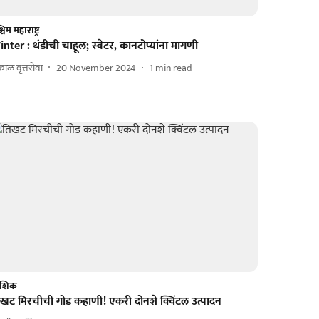
चिम महाराष्ट्र
nter : थंडीची चाहूल; स्वेटर, कानटोप्यांना मागणी
ाळ वृत्तसेवा
20 November 2024
1
min read
ाशिक
िखट मिरचीची गोड कहाणी! एकरी दोनशे क्विंटल उत्पादन