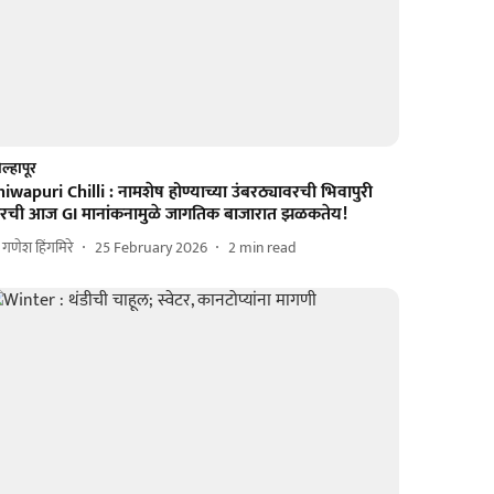
ल्हापूर
iwapuri Chilli : नामशेष होण्याच्या उंबरठ्यावरची भिवापुरी
िरची आज GI मानांकनामुळे जागतिक बाजारात झळकतेय!
ा. गणेश हिंगमिरे
25 February 2026
2
min read