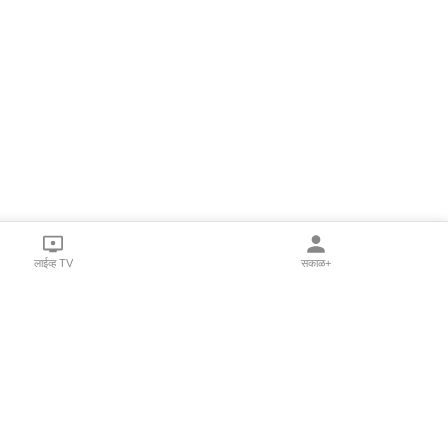
लाईव्ह TV
सकाळ+