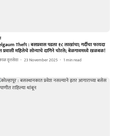
श
elgaum Theft : बसप्रवास पडला १८ लाखांचा; गर्दीचा फायदा
त प्रवासी महिलेचे सोन्याचे दागिने चोरले; बेळगावमध्ये खळबळ!
ाळ वृत्तसेवा
23 November 2025
1
min read