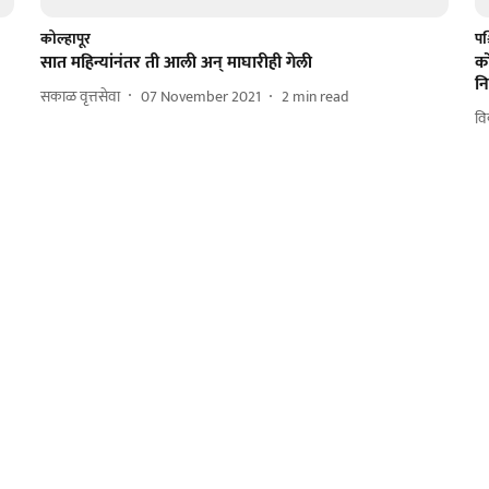
कोल्हापूर
पश्
सात महिन्यांनंतर ती आली अन् माघारीही गेली
को
नि
सकाळ वृत्तसेवा
07 November 2021
2
min read
वि