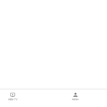
लाईव्ह TV
सकाळ+