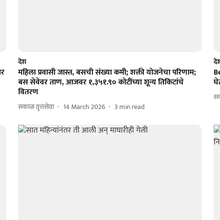
देश
दे
ार
महिला प्रवासी जास्त, बसची संख्या कमी; शक्ती योजनेचा परिणाम;
B
बस सेवेवर ताण, आजवर १,३५१.९० कोटींच्या शून्य तिकिटांचे
घे
वितरण
सक
सकाळ वृत्तसेवा
14 March 2026
3
min read