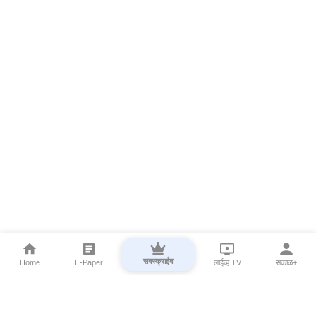
सबस्क्राईब
Home
E-Paper
लाईव्ह TV
सकाळ+