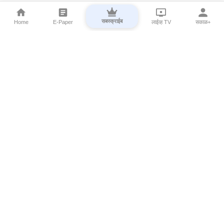
सबस्क्राईब
Home
E-Paper
लाईव्ह TV
सकाळ+
⌄
Marathi News
⌄
About Esakal
⌄
Digital Products
⌄
Sakal Programs