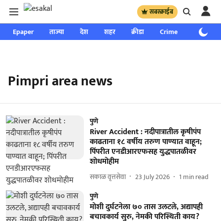
सबस्क्राईब
Epaper
ताज्या
देश
शहर
क्रीडा
Crime
साप्ताहिक
Pimpri area news
पुणे
River Accident : नदीपात्रातील कृषीपंप
काढताना १८ वर्षीय तरुण पाण्यात वाहून;
पिंपरीत एनडीआरएफसह युद्धपातळीवर
शोधमोहीम
सकाळ वृत्तसेवा
23 July 2026
1
min read
पुणे
मोशी दुर्घटनेला ७० तास उलटले, अद्यापही
बचावकार्य सुरु, नेमकी परिस्थिती काय?