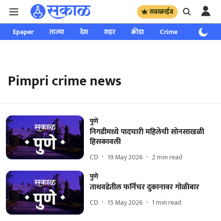
सबस्क्राईब
Epaper
ताज्या
देश
शहर
क्रीडा
Crime
साप्ताहिक
Pimpri crime news
पुणे
निगडीमध्ये पादचारी महिलेची सोनसाखळी
हिसकावली
CD
19 May 2026
2
min read
पुणे
ताथवडेतील फर्निचर दुकानावर गोळीबार
CD
15 May 2026
1
min read