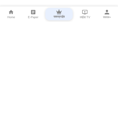
सबस्क्राईब
Home
E-Paper
लाईव्ह TV
सकाळ+
⌄
Marathi News
⌄
About Esakal
⌄
Digital Products