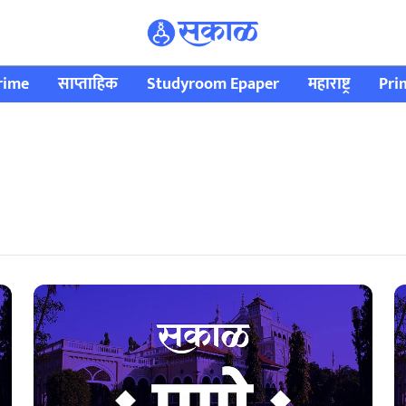
rime
साप्ताहिक
Studyroom Epaper
महाराष्ट्र
Pri