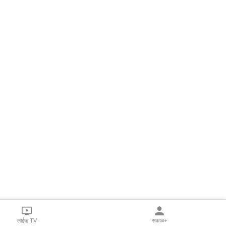
लाईव्ह TV
सकाळ+