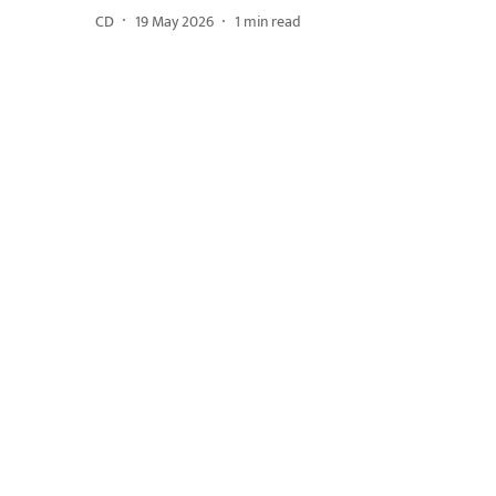
CD
19 May 2026
1
min read