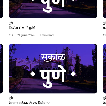
पुणे
पु
फिरोज शेख नियुक्ती
मस
CD
24 June 2026
1
min read
C
पुणे
पु
डेक्कन करंडक‌ टी-२० क्रिकेट ४
डे