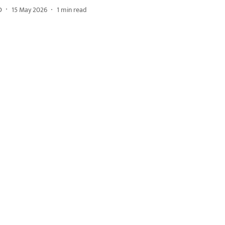
D
15 May 2026
1
min read