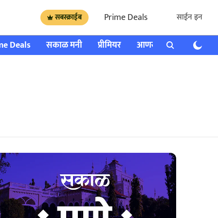
Prime Deals
साईन इन
सबस्क्राईब
me Deals
सकाळ मनी
प्रीमियर
आणखी
राशी भविष्य