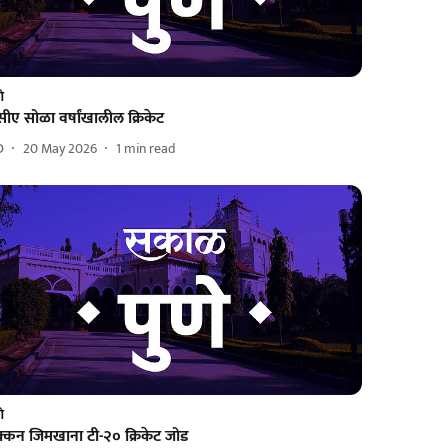
णे
ीए सोळा वर्षांखालील क्रिकेट
D
20 May 2026
1
min read
णे
क्कन जिमखाना टी-२० क्रिकेट जोड