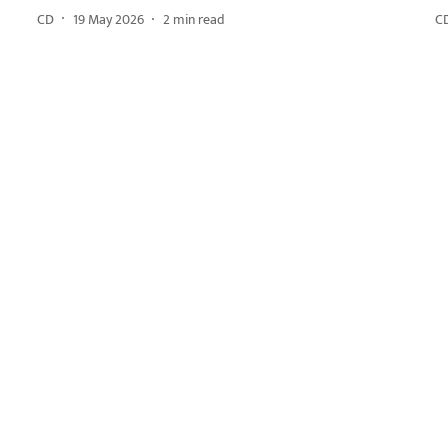
CD
19 May 2026
2
min read
C