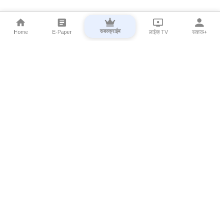
सबस्क्राईब
Home
E-Paper
लाईव्ह TV
सकाळ+
⌄
Marathi News
⌄
About Esakal
⌄
Digital Products