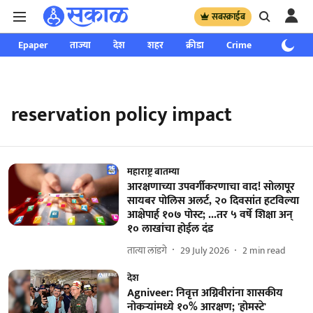
सबस्क्राईब
Epaper
ताज्या
देश
शहर
क्रीडा
Crime
साप्ताहिक
reservation policy impact
महाराष्ट्र बातम्या
आरक्षणाच्या उपवर्गीकरणाचा वाद! सोलापूर
सायबर पोलिस अलर्ट, २० दिवसांत हटविल्या
आक्षेपार्ह १०७ पोस्ट; ...तर ५ वर्षे शिक्षा अन्‌
१० लाखांचा होईल दंड
तात्या लांडगे
29 July 2026
2
min read
देश
Agniveer: निवृत्त अग्निवीरांना शासकीय
नोकऱ्यांमध्ये १०% आरक्षण; 'होमस्टे'