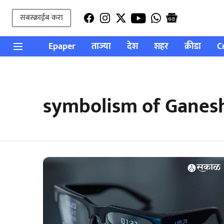
सबस्क्राईब करा
Epaper
ताज्या
देश
शहर
क्रीडा
C
symbolism of Ganes