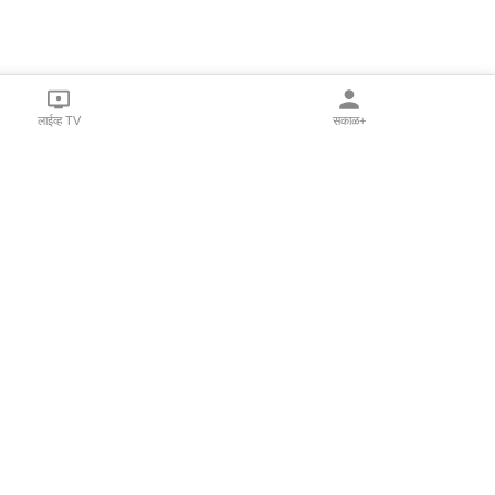
लाईव्ह TV
सकाळ+