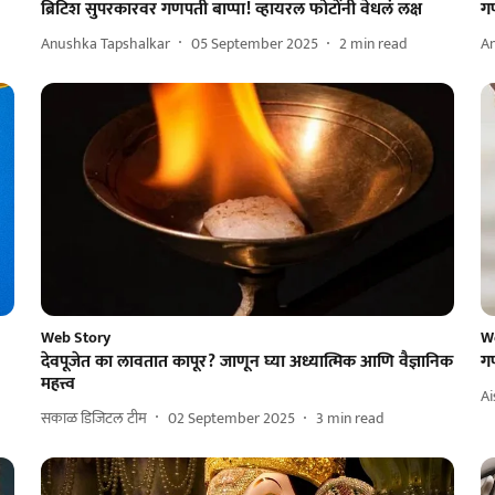
ब्रिटिश सुपरकारवर गणपती बाप्पा! व्हायरल फोटोंनी वेधलं लक्ष
गण
Anushka Tapshalkar
05 September 2025
2
min read
A
Web Story
W
देवपूजेत का लावतात कापूर? जाणून घ्या अध्यात्मिक आणि वैज्ञानिक
ग
महत्त्व
A
सकाळ डिजिटल टीम
02 September 2025
3
min read