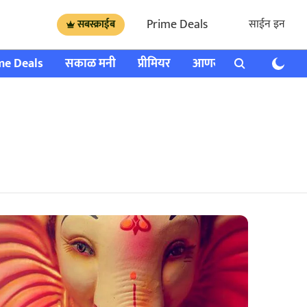
Prime Deals
साईन इन
सबस्क्राईब
me Deals
सकाळ मनी
प्रीमियर
आणखी
राशी भविष्य