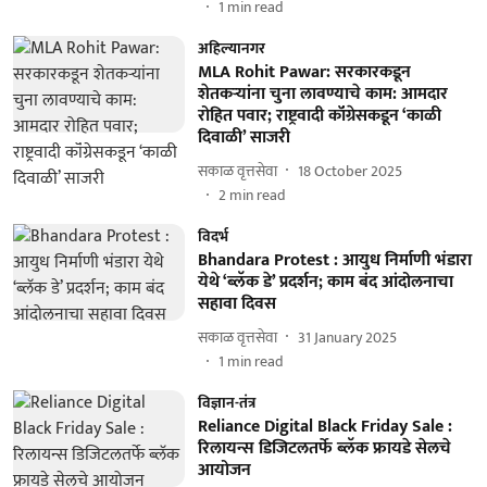
1
min read
अहिल्यानगर
MLA Rohit Pawar: सरकारकडून
शेतकऱ्यांना चुना लावण्याचे काम: आमदार
रोहित पवार; राष्ट्रवादी कॉंग्रेसकडून ‘काळी
दिवाळी’ साजरी
सकाळ वृत्तसेवा
18 October 2025
2
min read
विदर्भ
Bhandara Protest : आयुध निर्माणी भंडारा
येथे ‘ब्लॅक डे’ प्रदर्शन; काम बंद आंदोलनाचा
सहावा दिवस
सकाळ वृत्तसेवा
31 January 2025
1
min read
विज्ञान-तंत्र
Reliance Digital Black Friday Sale :
रिलायन्स डिजिटलतर्फे ब्लॅक फ्रायडे सेलचे
आयोजन