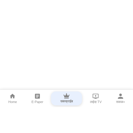
सबस्क्राईब
Home
E-Paper
लाईव्ह TV
सकाळ+