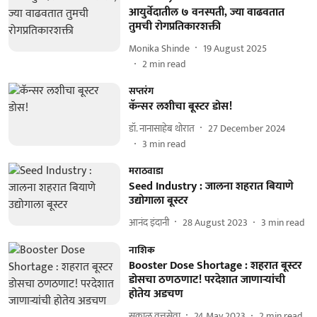
आयुर्वेदातील ७ वनस्पती, ज्या वाढवतात
तुमची रोगप्रतिकारशक्ती
Monika Shinde
19 August 2025
2
min read
सप्तरंग
कॅन्सर लशीचा बूस्टर डोस!
डॉ. नानासाहेब थोरात
27 December 2024
3
min read
मराठवाडा
Seed Industry : जालना शहरात बियाणे
उद्योगाला बूस्टर
आनंद इंदानी
28 August 2023
3
min read
नाशिक
Booster Dose Shortage : शहरात बूस्टर
डोसचा ठणठणाट! परदेशात जाणाऱ्यांची
होतेय अडचण
सकाळ वृत्तसेवा
24 May 2023
2
min read