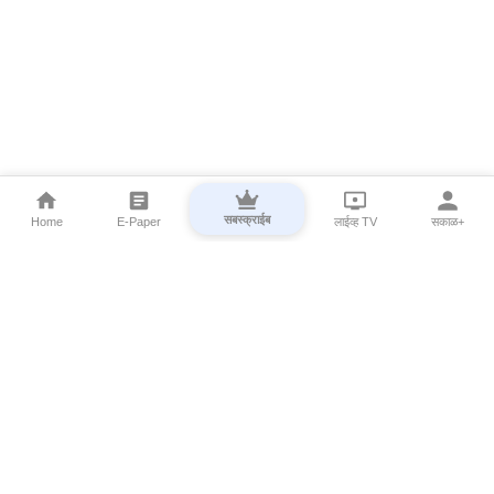
सबस्क्राईब
Home
E-Paper
लाईव्ह TV
सकाळ+
⌄
Marathi News