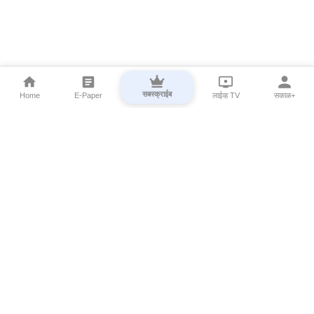
सबस्क्राईब
Home
E-Paper
लाईव्ह TV
सकाळ+
⌄
Marathi News
⌄