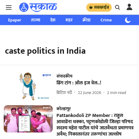
सबस्क्राईब
Epaper
ताज्या
देश
शहर
क्रीडा
Crime
साप्ताहिक
caste politics in India
संपादकीय
ढिंग टांग : ऑल इज वेल..!
ब्रिटिश नंदी
22 June 2026
2
min read
कोल्हापूर
Pattankodoli ZP Member : राहुल
आवाडेंना धक्का, पट्टणकोडोली जिल्हा परिषद
सदस्य महेश पाटील यांचे जातवैधता प्रमाणपत्र
अवैध; निकालानंतर तरूणांचा जल्लोष