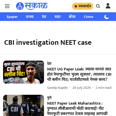
सबस्क्राईब
Epaper
ताज्या
देश
शहर
क्रीडा
Crime
साप्ताहिक
CBI investigation NEET case
देश
NEET UG Paper Leak: ज्याला मानलं जात
होतं पेपरफुटीचा 'मुख्य सूत्रधार', त्यालाच CBI
ची क्लीन चिट; चार्जशीटमध्ये नेमकं काय?
Sandip Kapde
24 July 2026
2
min read
पुणे
NEET Paper Leak Maharashtra :
पुण्यात सीबीआयची मोठी कारवाई! नीट
पेपरफुटी प्रकरणात तेजस शाहसह आणखी