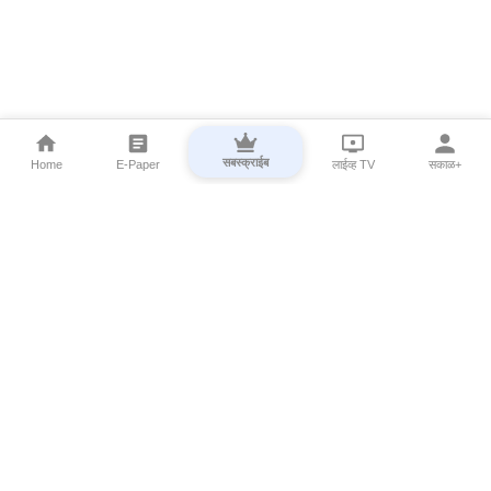
सबस्क्राईब
Home
E-Paper
लाईव्ह TV
सकाळ+
⌄
Marathi News