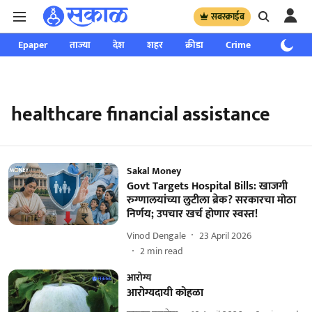
सबस्क्राईब
Epaper
ताज्या
देश
शहर
क्रीडा
Crime
साप्ताहिक
healthcare financial assistance
Sakal Money
Govt Targets Hospital Bills: खाजगी
रुग्णालयांच्या लुटीला ब्रेक? सरकारचा मोठा
निर्णय; उपचार खर्च होणार स्वस्त!
Vinod Dengale
23 April 2026
2
min read
आरोग्य
आरोग्यदायी कोहळा