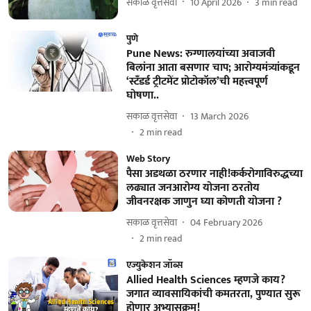
सकाळ वृत्तसेवा
10 April 2026
3
min read
पुणे
Pune News: रुग्णालयांच्या अवाजवी
बिलांना आता बसणार चाप; आरोग्यमंत्र्यांकडून
‘स्टँडर्ड ट्रीटमेंट प्रोटोकॉल’ची महत्त्वपूर्ण
घोषणा..
सकाळ वृत्तसेवा
13 March 2026
2
min read
Web Story
पैसा अडथळा ठरणार नाही!कर्करोगाविरुद्धच्या
लढ्यात जनआरोग्य योजना ठरतोय
जीवनरक्षक जाणुन घ्या कोणती योजना ?
सकाळ वृत्तसेवा
04 February 2026
2
min read
एज्युकेशन जॉब्स
Allied Health Sciences म्हणजे काय?
जगात व्यावसायिकांची कमतरता, पुण्यात सुरू
होणार अभ्यासक्रम!