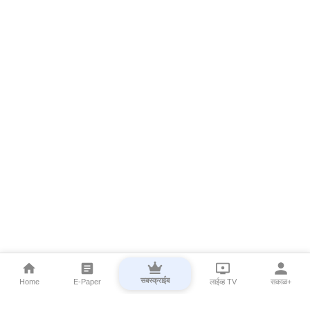
सबस्क्राईब
Home
E-Paper
लाईव्ह TV
सकाळ+