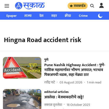
सबस्क्राईब
Epaper
ताज्या
देश
शहर
क्रीडा
Crime
साप्ताहिक
Hingna Road accident risk
पुणे
Pune Nashik Highway Accident : पुणे-
नाशिक महामार्गावर भीषण अपघात; भरधाव
पिकअपची धडक, सहा मेंढ्या ठार
रवींद्र पाटे
03 August 2026
1
min read
editorial-articles
अग्रलेख : बेजबाबदारीचेे खड्डे!
सकाळ वृत्तसेवा
18 October 2025