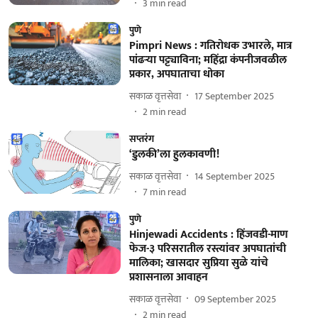
3
min read
पुणे
Pimpri News : गतिरोधक उभारले, मात्र
पांढऱ्या पट्ट्याविना; महिंद्रा कंपनीजवळील
प्रकार, अपघाताचा धोका
सकाळ वृत्तसेवा
17 September 2025
2
min read
सप्तरंग
‘डुलकी’ला हुलकावणी!
सकाळ वृत्तसेवा
14 September 2025
7
min read
पुणे
Hinjewadi Accidents : हिंजवडी-माण
फेज-३ परिसरातील रस्त्यांवर अपघातांची
मालिका; खासदार सुप्रिया सुळे यांचे
प्रशासनाला आवाहन
सकाळ वृत्तसेवा
09 September 2025
2
min read