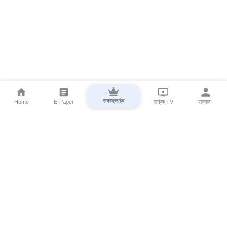
सबस्क्राईब
Home
E-Paper
लाईव्ह TV
सकाळ+