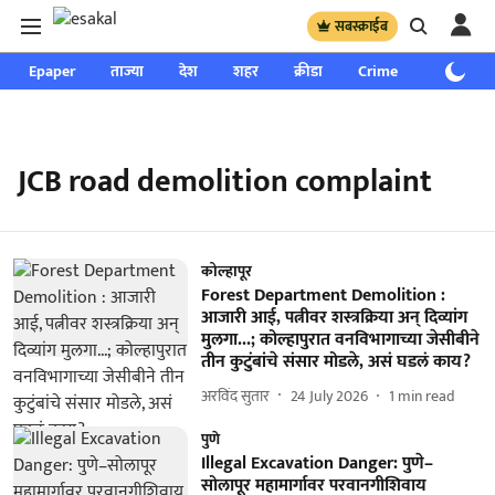
सबस्क्राईब
Epaper
ताज्या
देश
शहर
क्रीडा
Crime
साप्ताहिक
JCB road demolition complaint
कोल्हापूर
Forest Department Demolition :
आजारी आई, पत्नीवर शस्त्रक्रिया अन् दिव्यांग
मुलगा...; कोल्हापुरात वनविभागाच्या जेसीबीने
तीन कुटुंबांचे संसार मोडले, असं घडलं काय?
अरविंद सुतार
24 July 2026
1
min read
पुणे
Illegal Excavation Danger: पुणे–
सोलापूर महामार्गावर परवानगीशिवाय