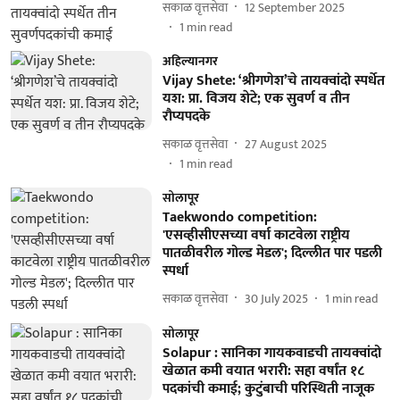
सकाळ वृत्तसेवा
12 September 2025
1
min read
अहिल्यानगर
Vijay Shete: ‘श्रीगणेश’चे तायक्वांदो स्पर्धेत
यश: प्रा. विजय शेटे; एक सुवर्ण व तीन
रौप्यपदके
सकाळ वृत्तसेवा
27 August 2025
1
min read
सोलापूर
Taekwondo competition:
'एसव्हीसीएसच्या वर्षा काटवेला राष्ट्रीय
पातळीवरील गोल्ड मेडल'; दिल्लीत पार पडली
स्पर्धा
सकाळ वृत्तसेवा
30 July 2025
1
min read
सोलापूर
Solapur : सानिका गायकवाडची तायक्वांदो
खेळात कमी वयात भरारी: सहा वर्षांत १८
पदकांची कमाई; कुटुंबाची परिस्थिती नाजूक