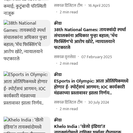
सकाळ डिजिटल टीम
16 April 2025
2
min read
क्रीडा
38th National Games: तायक्वांदो स्पर्धा
संचालकांना अधिकार पुन्हा बहाल; ‘मॅच
फिक्सिंग’चे आरोप खोटे, न्यायालयाने
फटकारले
सकाळ वृत्तसेवा
07 February 2025
2
min read
क्रीडा
ESports in Olympic: आता ऑलिंपिकमध्ये
होणार ई- स्पोर्ट्सचं आगमन; IOC कार्यकारी
मंडळाच्या प्रस्तावावर झाला निर्णय..
सकाळ डिजिटल टीम
30 July 2024
2
min read
क्रीडा
Khelo India : ‘खेलो इंडिया’त
तायक्वांदोमध्ये राधिका शर्माला रौप्यपदक