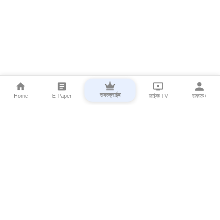
सबस्क्राईब
Home
E-Paper
लाईव्ह TV
सकाळ+
⌄
Marathi News