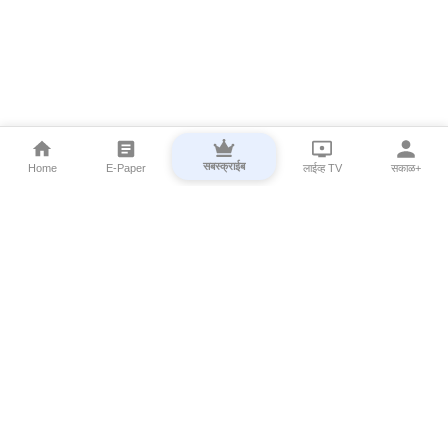
सबस्क्राईब
Home
E-Paper
लाईव्ह TV
सकाळ+
⌄
Marathi News